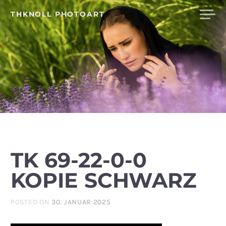
Skip
THKNOLL PHOTOART
to
content
TK 69-22-0-0
KOPIE SCHWARZ
POSTED ON
30. JANUAR 2025