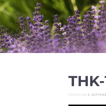
THK-
POSTED ON
3. SEPTEM