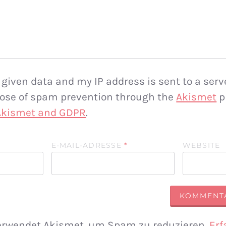
 given data and my IP address is sent to a serv
rpose of spam prevention through the
Akismet
p
 Akismet and GDPR
.
E-MAIL-ADRESSE
*
WEBSITE
erwendet Akismet, um Spam zu reduzieren.
Erf