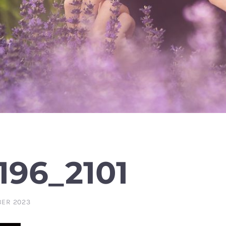
196_2101
BER 2023