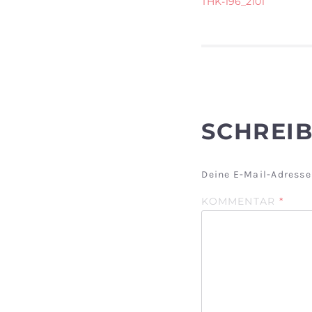
BEITR
THK-196_2101
SCHREI
Deine E-Mail-Adresse 
KOMMENTAR
*