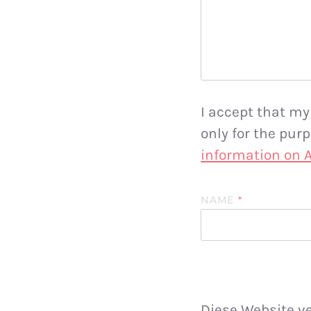
I accept that my
only for the pu
information on
NAME
*
Diese Website v