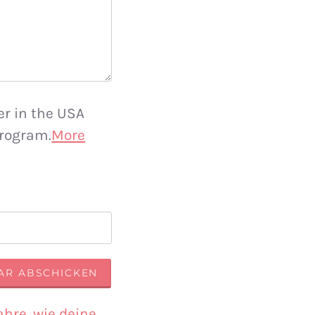
er in the USA
rogram.
More
ahre, wie deine