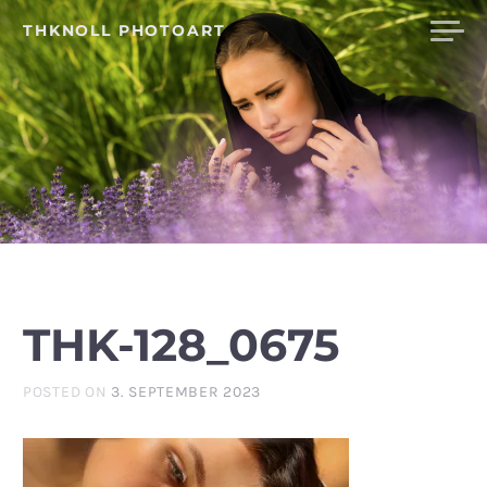
Skip
THKNOLL PHOTOART
to
content
THK-128_0675
POSTED ON
3. SEPTEMBER 2023