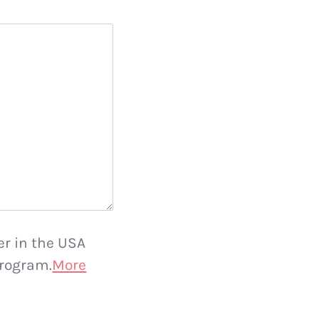
er in the USA
rogram.
More