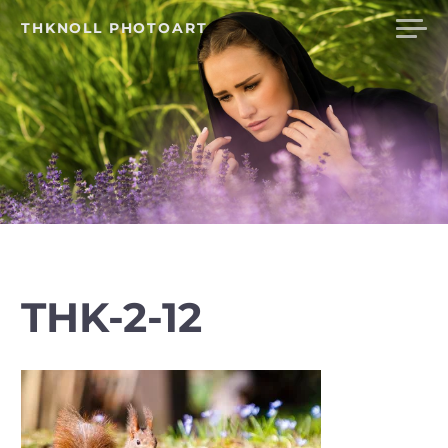
Skip
THKNOLL PHOTOART
to
content
THK-2-12