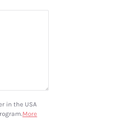
er in the USA
rogram.
More