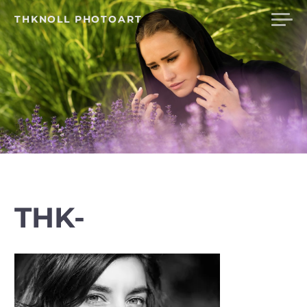
Skip
THKNOLL PHOTOART
to
content
THK-