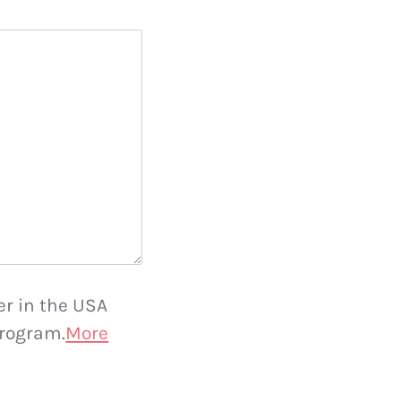
er in the USA
rogram.
More