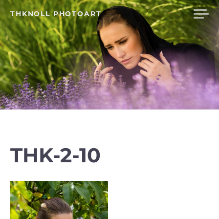
Skip
THKNOLL PHOTOART
to
content
THK-2-10