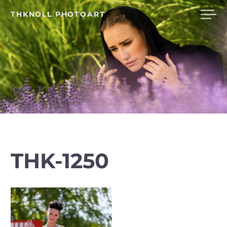
Skip
THKNOLL PHOTOART
to
content
THK-1250