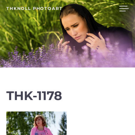
Skip
THKNOLL PHOTOART
to
content
THK-1178