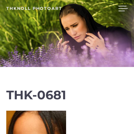
Skip
THKNOLL PHOTOART
to
content
THK-0681