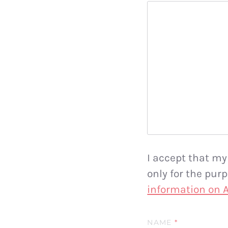
I accept that my
only for the pu
information on
NAME
*