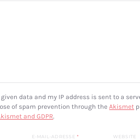
 given data and my IP address is sent to a serv
rpose of spam prevention through the
Akismet
p
 Akismet and GDPR
.
E-MAIL-ADRESSE
*
WEBSITE