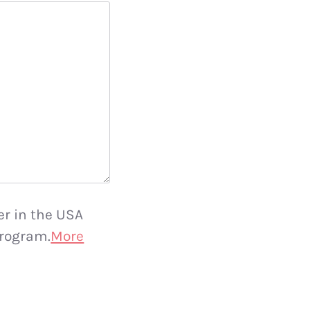
er in the USA
rogram.
More