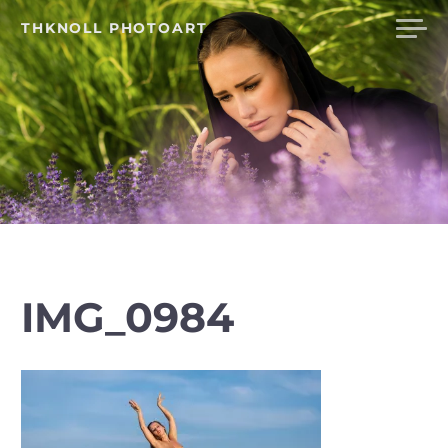
Skip
THKNOLL PHOTOART
to
content
IMG_0984