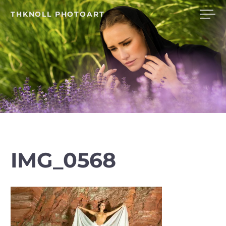
Skip
THKNOLL PHOTOART
to
content
IMG_0568