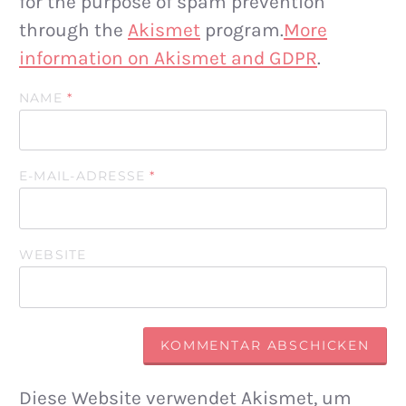
for the purpose of spam prevention
through the
Akismet
program.
More
information on Akismet and GDPR
.
NAME
*
E-MAIL-ADRESSE
*
WEBSITE
Diese Website verwendet Akismet, um