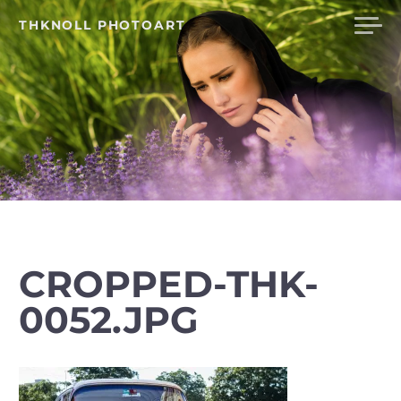
Skip
THKNOLL PHOTOART
to
content
CROPPED-THK-
0052.JPG