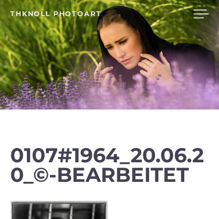
Skip
THKNOLL PHOTOART
to
content
0107#1964_20.06.2
0_©-BEARBEITET