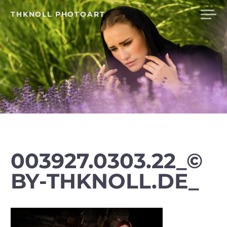
Skip
THKNOLL PHOTOART
to
content
003927.0303.22_©
BY-THKNOLL.DE_