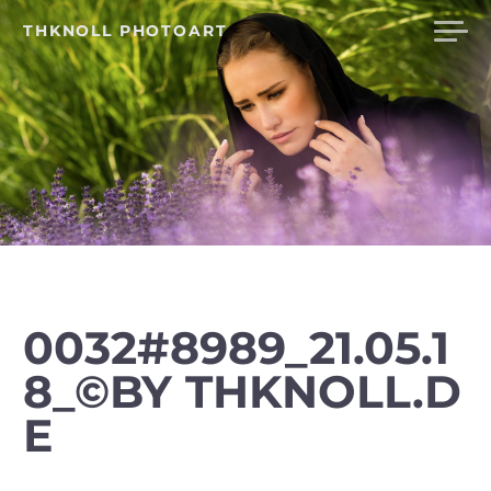
Skip
THKNOLL PHOTOART
to
content
0032#8989_21.05.1
8_©BY THKNOLL.D
E