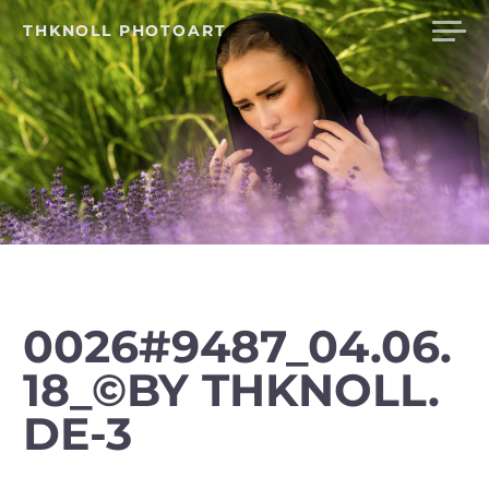
Skip
THKNOLL PHOTOART
to
content
0026#9487_04.06.
18_©BY THKNOLL.
DE-3