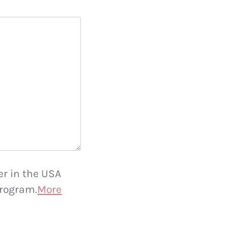
er in the USA
rogram.
More