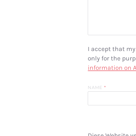
I accept that my
only for the pu
information on
NAME
*
Diese Website v