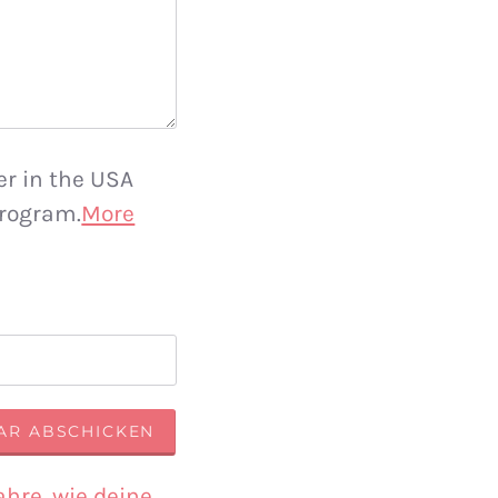
er in the USA
rogram.
More
ahre, wie deine