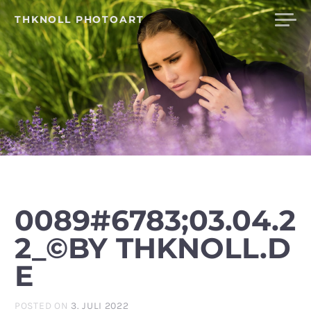
Skip
THKNOLL PHOTOART
to
content
0089#6783;03.04.2
2_©BY THKNOLL.D
E
POSTED ON
3. JULI 2022