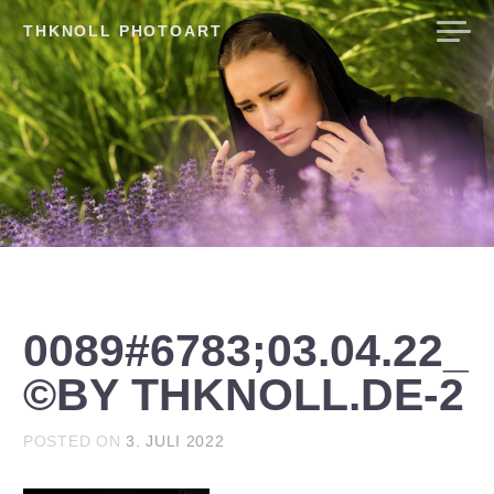
Skip
THKNOLL PHOTOART
to
content
0089#6783;03.04.22_
©BY THKNOLL.DE-2
POSTED ON
3. JULI 2022